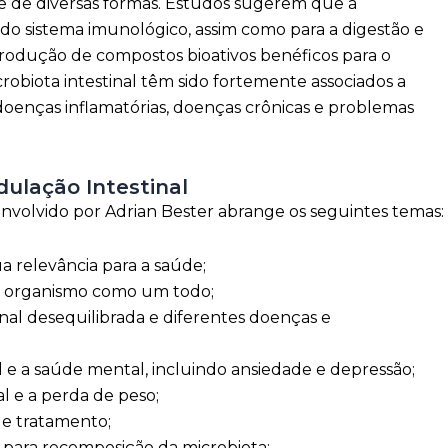
úde de diversas formas. Estudos sugerem que a
o do sistema imunológico, assim como para a digestão e
produção de compostos bioativos benéficos para o
robiota intestinal têm sido fortemente associados a
 doenças inflamatórias, doenças crônicas e problemas
ulação Intestinal
nvolvido por Adrian Bester abrange os seguintes temas:
a relevância para a saúde;
 no organismo como um todo;
nal desequilibrada e diferentes doenças e
l e a saúde mental, incluindo ansiedade e depressão;
al e a perda de peso;
 de tratamento;
para recomposição da microbiota;