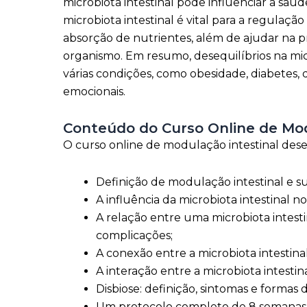
microbiota intestinal pode influenciar a sa
microbiota intestinal é vital para a regulaçã
absorção de nutrientes, além de ajudar na 
organismo. Em resumo, desequilíbrios na mic
várias condições, como obesidade, diabetes,
emocionais.
Conteúdo do Curso Online de Mod
O curso online de modulação intestinal dese
Definição de modulação intestinal e su
A influência da microbiota intestinal
A relação entre uma microbiota intesti
complicações;
A conexão entre a microbiota intestina
A interação entre a microbiota intestin
Disbiose: definição, sintomas e formas
Um protocolo completo de 8 semanas 